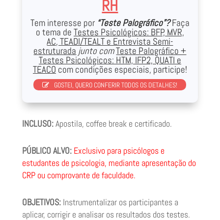
RH
Tem interesse por
“Teste Palográfico”?
Faça
o tema de
Testes Psicológicos:
BFP, MVR,
AC, TEADI/TEALT e Entrevista Semi-
estruturada
junto com
Teste Palográfico +
Testes Psicológicos:
HTM, IFP2, QUATI e
TEACO
com condições especiais, participe!
GOSTEI, QUERO CONFERIR TODOS OS DETALHES!
INCLUSO:
Apostila, coffee break e certificado.
PÚBLICO ALVO:
Exclusivo para psicólogos e
estudantes de psicologia, mediante apresentação do
CRP ou comprovante de faculdade.
OBJETIVOS:
Instrumentalizar os participantes a
aplicar, corrigir e analisar os resultados dos testes.