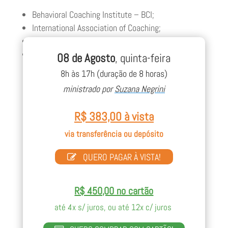
Behavioral Coaching Institute – BCI;
International Association of Coaching;
ECA – European Coaching Association;
Global Coaching Community.
08 de Agosto
, quinta-feira
8h às 17h (duração de 8 horas)
Veja o perfil completo, clique aqui.
ministrado por
Suzana Negrini
R$ 383,00 à vista
via transferência ou depósito
QUERO PAGAR À VISTA!
R$ 450,00 no cartão
até 4x s/ juros, ou até 12x c/ juros