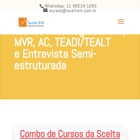
WhatsApp: 11 99219-1093
suzana@sceltarh.com.br
Testes Psicológicos: BFP,
MVR, AC, TEADI/TEALT
e Entrevista Semi-
estruturada
Combo de Cursos da Scelta