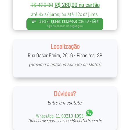
R$ 420,00
R$ 280,00 no cartão
até 4x s/ juros, ou até 12x c/ juros
GOSTEI, QUERO COMPRAR COM CARTÃO!
siga os passos do pagSeguro
Localização
Rua Oscar Freire, 2616 - Pinheiros, SP
(próximo a estação Sumaré do Mêtro)
Dúvidas?
Entre em contato:
WhatsApp:
11 99219-1093
Ou escreva para:
suzana@sceltarh.com.br