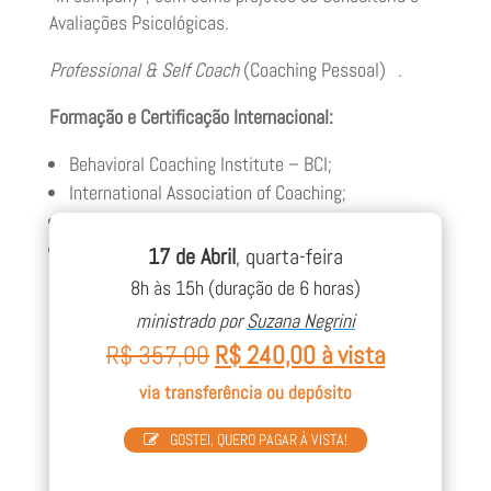
Avaliações Psicológicas.
Professional & Self Coach
(Coaching Pessoal) .
Formação e Certificação Internacional:
Behavioral Coaching Institute – BCI;
International Association of Coaching;
ECA – European Coaching Association;
Global Coaching Community.
17 de Abril
, quarta-feira
8h às 15h (duração de 6 horas)
Veja o perfil completo, clique aqui.
ministrado por
Suzana Negrini
R$ 357,00
R$ 240,00 à vista
via transferência ou depósito
GOSTEI, QUERO PAGAR À VISTA!