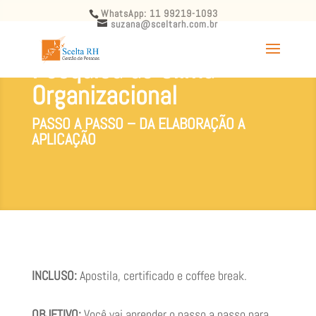
WhatsApp: 11 99219-1093
suzana@sceltarh.com.br
Pesquisa de Clima
Organizacional
PASSO A PASSO – DA ELABORAÇÃO A
APLICAÇÃO
INCLUSO:
Apostila, certificado e coffee break.
OBJETIVO:
Você vai aprender o passo a passo para