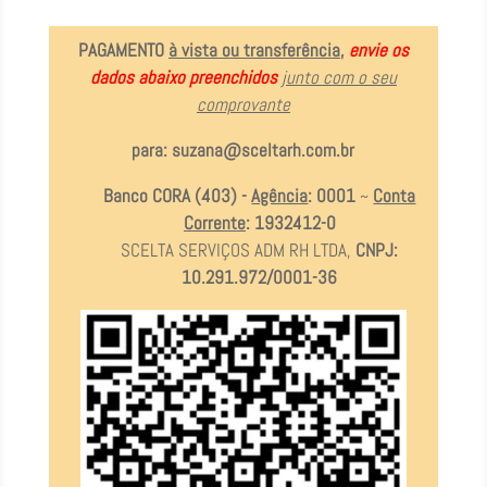
PAGAMENTO
à vista ou transferência
,
envie os
dados abaixo preenchidos
junto com o seu
comprovante
para:
suzana@sceltarh.com.br
Banco CORA (403) -
Agência
: 0001
~
Conta
Corrente
: 1932412-0
SCELTA SERVIÇOS ADM RH LTDA,
CNPJ:
10.291.972/0001-36