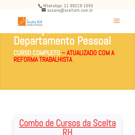
WhatsApp: 11 99219-1093
suzana@sceltarh.com.br
Formação em
Departamento Pessoal
CURSO COMPLETO
– ATUALIZADO COM A
REFORMA TRABALHISTA
Combo de Cursos da Scelta
RH