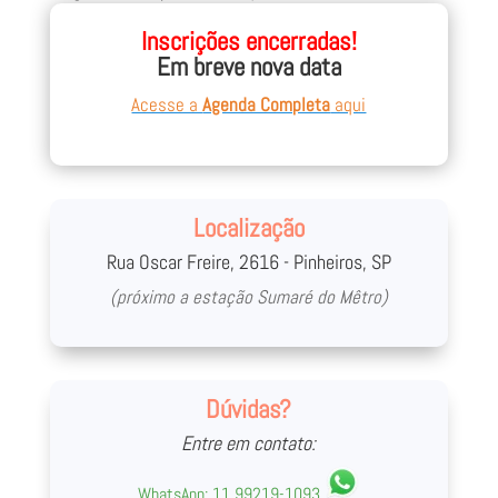
desenvolvimento humano há 10 anos com as mais
Inscrições encerradas!
diferentes idades e perfis, e é apaixonado por estudar
Em breve nova data
mecanismos de como podemos nos relacionar
melhor.
Acesse a
Agenda Completa
aqui
Localização
Rua Oscar Freire, 2616 - Pinheiros, SP
(próximo a estação Sumaré do Mêtro)
Dúvidas?
Entre em contato:
WhatsApp:
11 99219-1093